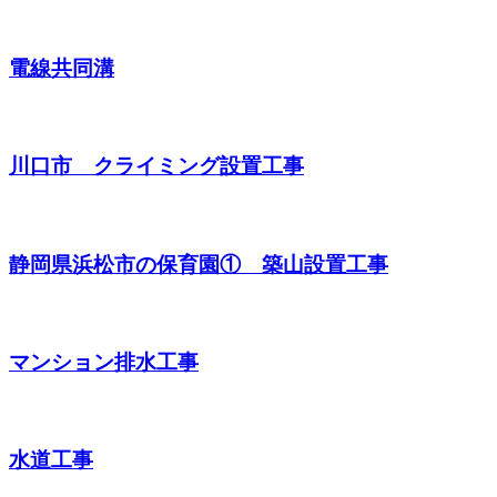
電線共同溝
川口市 クライミング設置工事
静岡県浜松市の保育園① 築山設置工事
マンション排水工事
水道工事