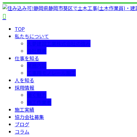
TOP
私たちについて
大夢建設工業株式会社の強み
会社概要
仕事を知る
業務内容
工事用モノレール施工
人を知る
採用情報
働く魅力
施工作業者
施工実績
協力会社募集
ブログ
コラム