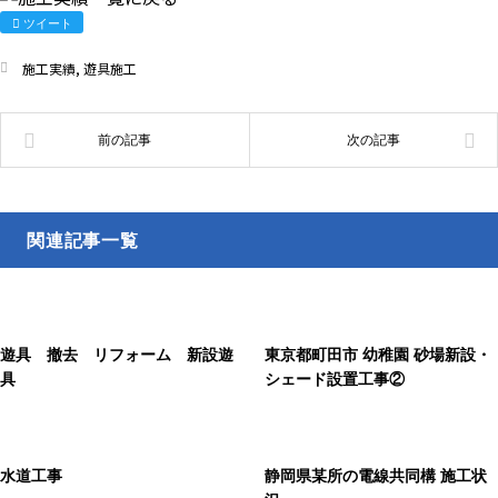
ツイート
施工実績
,
遊具施工
関連記事一覧
遊具 撤去 リフォーム 新設遊
東京都町田市 幼稚園 砂場新設・
具
シェード設置工事②
水道工事
静岡県某所の電線共同構 施工状