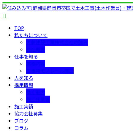
TOP
私たちについて
大夢建設工業株式会社の強み
会社概要
仕事を知る
業務内容
工事用モノレール施工
人を知る
採用情報
働く魅力
施工作業者
施工実績
協力会社募集
ブログ
コラム