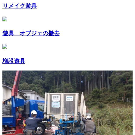
リメイク遊具
遊具 オブジェの撤去
増設遊具