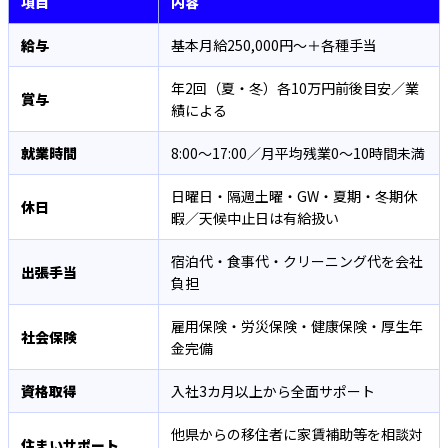
項目
内容
給与
基本月給250,000円〜＋各種手当
年2回（夏・冬）各10万円前後目安／業
賞与
績による
就業時間
8:00〜17:00／月平均残業0〜10時間未満
日曜日・隔週土曜・GW・夏期・冬期休
休日
暇／天候中止日は有給扱い
宿泊代・食事代・クリーニング代を会社
出張手当
負担
雇用保険・労災保険・健康保険・厚生年
社会保険
金完備
資格取得
入社3カ月以上から全面サポート
他県からの移住者に家賃補助等を相談対
住まいサポート