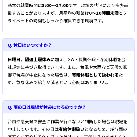
基本の就業時間は
8:00〜17:00
です。現場の状況により多少前
後することがありますが、月平均の残業は
0〜10時間未満
とプ
ライベートの時間もしっかり確保できる環境です。
Q. 休日はいつですか？
日曜日、隔週土曜休み
に加え、GW・夏期休暇・冬期休暇を会
社規定に基づき取得できます。また、台風や大雨など天候の影
響で現場が中止になった場合は、
有給休暇として扱われる
た
め、急な休みで給与が減るという心配はありません。
Q. 雨の日は現場が休みになるのですか？
台風や悪天候で安全に作業が行えないと判断した場合は現場を
中止しています。その日は
有給休暇扱い
となるため、給与面の
不安なく安心して休んでいただけます。天候リスクをきちんと