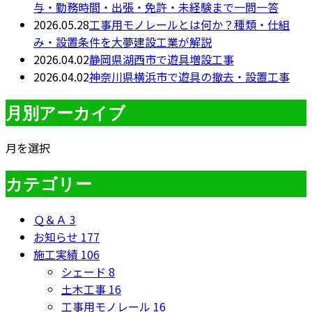
与・勤務時間・出張・免許・未経験まで一問一答
2026.05.28
工事用モノレールとは何か？種類・仕組
み・設置条件を大夢建設工業が解説
2026.04.02
静岡県湖西市で遊具増設工事
2026.04.02
神奈川県横浜市で遊具の撤去・設置工事
月別アーカイブ
月を選択
カテゴリー
Ｑ＆Ａ
3
お知らせ
177
施工実績
106
シェード
8
土木工事
16
工事用モノレール
16