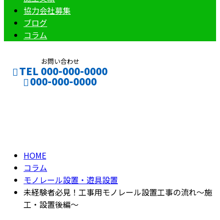
協力会社募集
ブログ
コラム
お問い合わせ
TEL 000-000-0000
000-000-0000
コラム
CONTACT
ENTRY
column
HOME
コラム
モノレール設置・遊具設置
未経験者必見！工事用モノレール設置工事の流れ～施
工・設置後編～