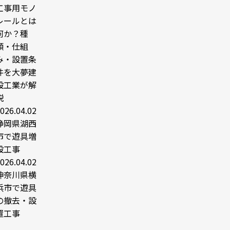
工事用モノ
レールとは
何か？種
類・仕組
み・設置条
件を大夢建
設工業が解
説
026.04.02
静岡県湖西
市で遊具増
設工事
026.04.02
神奈川県横
浜市で遊具
の撤去・設
置工事