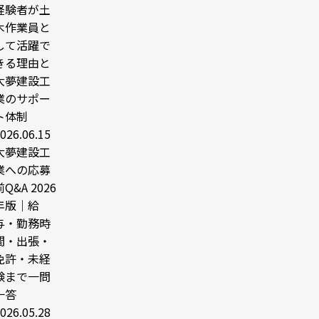
経験者が土
木作業員と
して活躍で
きる理由と
大夢建設工
業のサポー
ト体制
026.06.15
大夢建設工
業への応募
前Q&A 2026
年版｜給
与・勤務時
間・出張・
免許・未経
験まで一問
一答
026.05.28