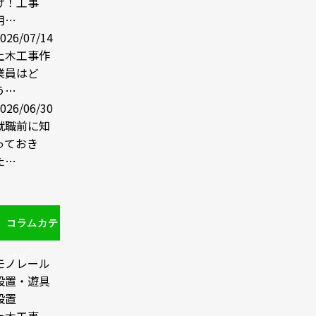
け！工事
用…
026/07/14
土木工事作
業員はど
う…
026/06/30
就職前に知
っておき
た…
コラムカテ
ゴリ
モノレール
設置・遊具
設置
土木工事