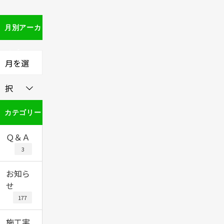
月別アーカ
イブ
月を選
択
カテゴリー
Ｑ＆Ａ
3
お知ら
せ
177
施工実