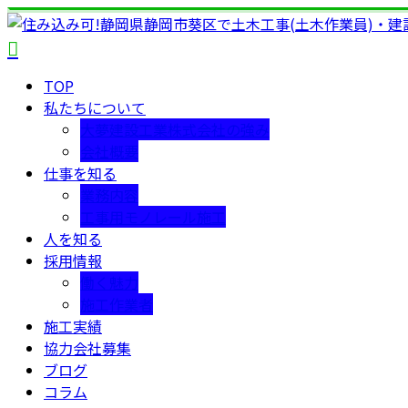
TOP
私たちについて
大夢建設工業株式会社の強み
会社概要
仕事を知る
業務内容
工事用モノレール施工
人を知る
採用情報
働く魅力
施工作業者
施工実績
協力会社募集
ブログ
コラム