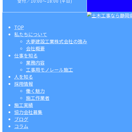
受付／10:00～18:00 (平日)
TOP
私たちについて
大夢建設工業株式会社の強み
会社概要
仕事を知る
業務内容
工事用モノレール施工
人を知る
採用情報
働く魅力
施工作業者
施工実績
協力会社募集
ブログ
コラム