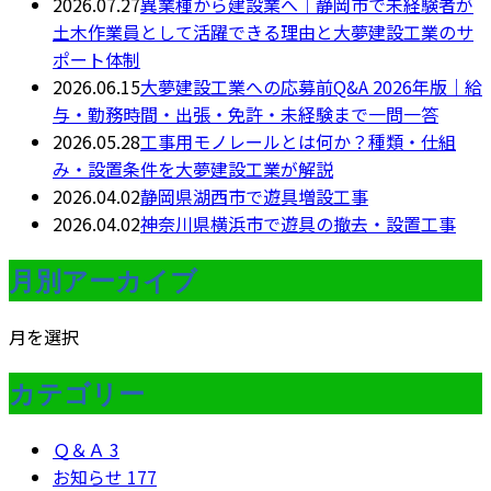
2026.07.27
異業種から建設業へ｜静岡市で未経験者が
土木作業員として活躍できる理由と大夢建設工業のサ
ポート体制
2026.06.15
大夢建設工業への応募前Q&A 2026年版｜給
与・勤務時間・出張・免許・未経験まで一問一答
2026.05.28
工事用モノレールとは何か？種類・仕組
み・設置条件を大夢建設工業が解説
2026.04.02
静岡県湖西市で遊具増設工事
2026.04.02
神奈川県横浜市で遊具の撤去・設置工事
月別アーカイブ
月を選択
カテゴリー
Ｑ＆Ａ
3
お知らせ
177