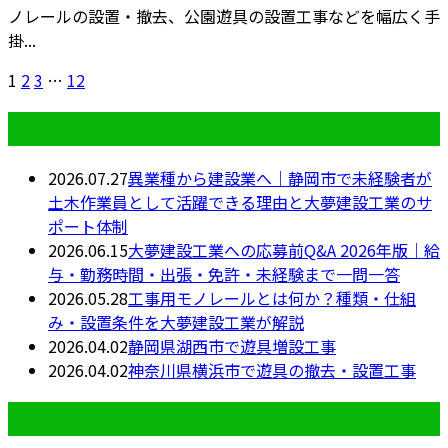
ノレールの設置・撤去、公園遊具の設置工事などを幅広く手
掛...
1
2
3
…
12
最近の投稿
2026.07.27
異業種から建設業へ｜静岡市で未経験者が
土木作業員として活躍できる理由と大夢建設工業のサ
ポート体制
2026.06.15
大夢建設工業への応募前Q&A 2026年版｜給
与・勤務時間・出張・免許・未経験まで一問一答
2026.05.28
工事用モノレールとは何か？種類・仕組
み・設置条件を大夢建設工業が解説
2026.04.02
静岡県湖西市で遊具増設工事
2026.04.02
神奈川県横浜市で遊具の撤去・設置工事
月別アーカイブ