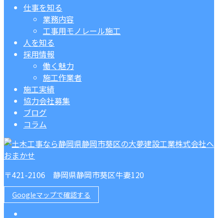
仕事を知る
業務内容
工事用モノレール施工
人を知る
採用情報
働く魅力
施工作業者
施工実績
協力会社募集
ブログ
コラム
〒421-2106 静岡県静岡市葵区牛妻120
Googleマップで確認する